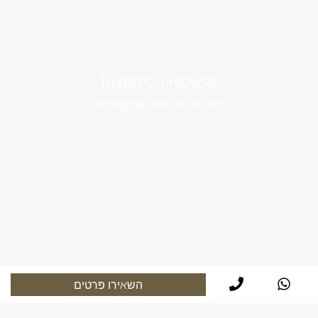
Riverton House
החל מ 400,000 ₪ הון עצמי
השאירו פרטים