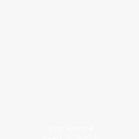
4 Pearl House
החל מ 150,000 ₪ הון עצמי