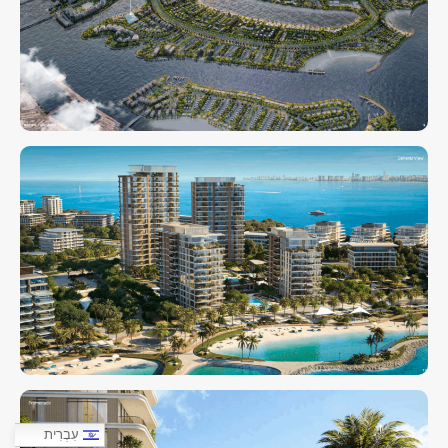
עִבְרִית