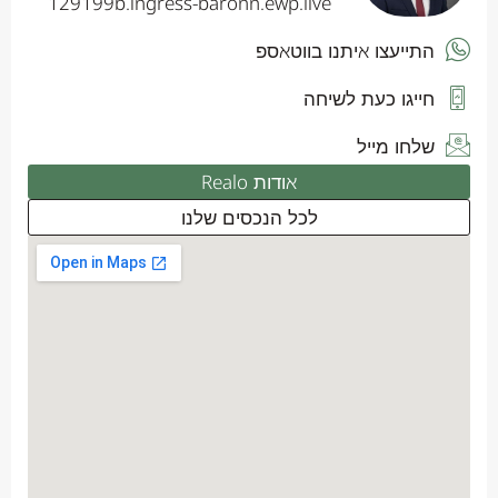
129199b.ingress-baronn.ewp.live
התייעצו איתנו בווטאספ
חייגו כעת לשיחה
שלחו מייל
אודות Realo
לכל הנכסים שלנו