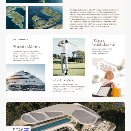
עִבְרִית