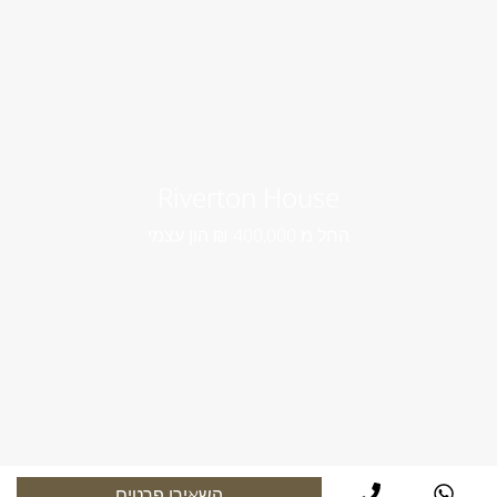
Riverton House
החל מ 400,000 ₪ הון עצמי
השאירו פרטים