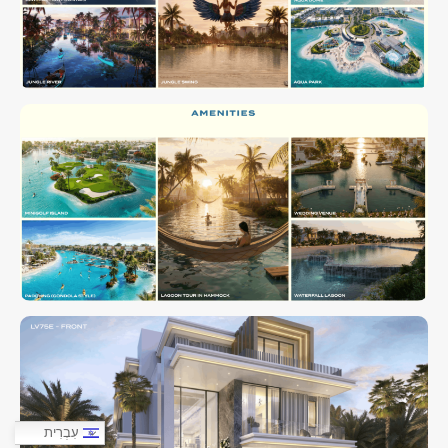
עִבְרִית