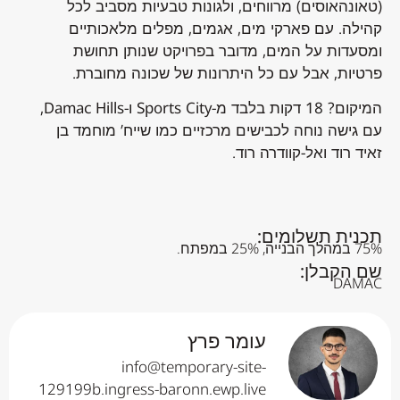
(טאונהאוסים) מרווחים, ולגונות טבעיות מסביב לכל
קהילה. עם פארקי מים, אגמים, מפלים מלאכותיים
ומסעדות על המים, מדובר בפרויקט שנותן תחושת
פרטיות, אבל עם כל היתרונות של שכונה מחוברת.
המיקום? 18 דקות בלבד מ-Sports City ו-Damac Hills,
עם גישה נוחה לכבישים מרכזיים כמו שייח’ מוחמד בן
זאיד רוד ואל-קוודרה רוד.
תכנית תשלומים:
75% במהלך הבנייה, 25% במפתח.
שם הקבלן:
DAMAC
עומר פרץ
info@temporary-site-
129199b.ingress-baronn.ewp.live