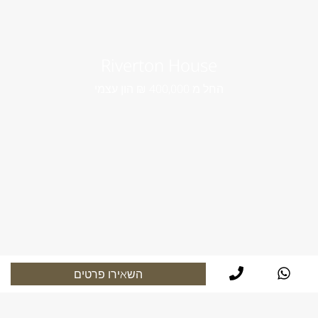
Riverton House
החל מ 400,000 ₪ הון עצמי
השאירו פרטים